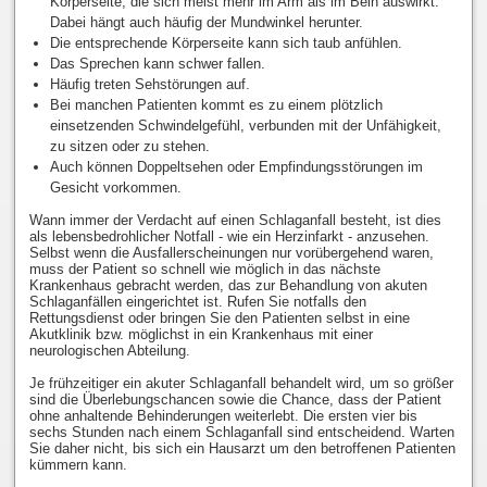
Körperseite, die sich meist mehr im Arm als im Bein auswirkt.
Dabei hängt auch häufig der Mundwinkel herunter.
Die entsprechende Körperseite kann sich taub anfühlen.
Das Sprechen kann schwer fallen.
Häufig treten Sehstörungen auf.
Bei manchen Patienten kommt es zu einem plötzlich
einsetzenden Schwindelgefühl, verbunden mit der Unfähigkeit,
zu sitzen oder zu stehen.
Auch können Doppeltsehen oder Empfindungsstörungen im
Gesicht vorkommen.
Wann immer der Verdacht auf einen Schlaganfall besteht, ist dies
als lebensbedrohlicher Notfall - wie ein Herzinfarkt - anzusehen.
Selbst wenn die Ausfallerscheinungen nur vorübergehend waren,
muss der Patient so schnell wie möglich in das nächste
Krankenhaus gebracht werden, das zur Behandlung von akuten
Schlaganfällen eingerichtet ist. Rufen Sie notfalls den
Rettungsdienst oder bringen Sie den Patienten selbst in eine
Akutklinik bzw. möglichst in ein Krankenhaus mit einer
neurologischen Abteilung.
Je frühzeitiger ein akuter Schlaganfall behandelt wird, um so größer
sind die Überlebungschancen sowie die Chance, dass der Patient
ohne anhaltende Behinderungen weiterlebt. Die ersten vier bis
sechs Stunden nach einem Schlaganfall sind entscheidend. Warten
Sie daher nicht, bis sich ein Hausarzt um den betroffenen Patienten
kümmern kann.