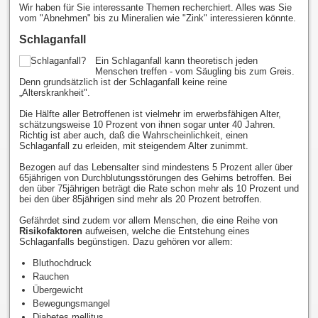
Wir haben für Sie interessante Themen recherchiert. Alles was Sie
vom "Abnehmen" bis zu Mineralien wie "Zink" interessieren könnte.
Schlaganfall
Ein Schlaganfall kann theoretisch jeden
Menschen treffen - vom Säugling bis zum Greis.
Denn grundsätzlich ist der Schlaganfall keine reine
„Alterskrankheit".
Die Hälfte aller Betroffenen ist vielmehr im erwerbsfähigen Alter,
schätzungsweise 10 Prozent von ihnen sogar unter 40 Jahren.
Richtig ist aber auch, daß die Wahrscheinlichkeit, einen
Schlaganfall zu erleiden, mit steigendem Alter zunimmt.
Bezogen auf das Lebensalter sind mindestens 5 Prozent aller über
65jährigen von Durchblutungsstörungen des Gehirns betroffen. Bei
den über 75jährigen beträgt die Rate schon mehr als 10 Prozent und
bei den über 85jährigen sind mehr als 20 Prozent betroffen.
Gefährdet sind zudem vor allem Menschen, die eine Reihe von
Risikofaktoren
aufweisen, welche die Entstehung eines
Schlaganfalls begünstigen. Dazu gehören vor allem:
Bluthochdruck
Rauchen
Übergewicht
Bewegungsmangel
Diabetes mellitus