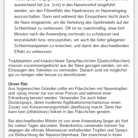
ausreichend tief (ca. 1cm) in den Nasenvorhof eingeführt
werden, um den Filtereffekt des Haarkranzes im Naseneingang
auszuschalten. Dann wird während des Einsprühens leicht durch
die Nase eingeatmet, um die Verteilung des Sprühnebels auf der
Schleimhaut zu verbessern. Oft ist es zweckmäßig, etwa fünf
Minuten nach der Anwendung nochmals zu schnäuzen und
einzuträufeln bzw. einzusprühen, um auch die tiefer gelegenen
Schleimhautpartien zu erreichen, und damit den abschwellenden
Effekt zu verbessern.
Tropfpipetten und knautschbare Sprayfläschchen (Quetschflaschen)
müssen zusammengedrückt aus der Nase gezogen werden, um ein
Einsaugen des Sekretes zu vermeiden. Danach sind sie möglichst
gut zu reinigen oder besser zu desinfizieren.
Unser Rat:
Aus hygienischen Gründen sollte ein Fläschchen mit Nasentropfen
und -spray immer nur von einer Person und während einer
Erkrankung benutzt werden. Verwenden Sie auch lieber
Dosiersprays, deren moderner Applikationsmechanismus einen
Zusatz von Konservierungsmitteln überflüssig macht. Denn hier
kann kein (infektiöses) Sekret in das Fläschchen geraten.
Bei abschwellenden Mitteln ist von einer Anwendung länger als fünf
bis sieben Tagen abzuraten. Bedenkenlos verwenden können Sie
dagegen die oftmals Meerwasser enthaltenden Tropfen und Sprays
zur Befeuchtung der Nasenschleimhaut. Der manchmal in ihnen