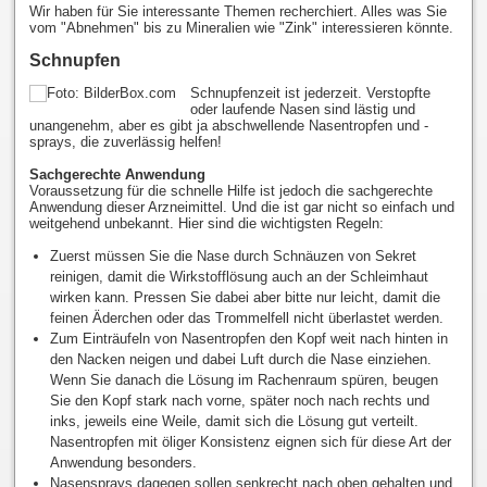
Wir haben für Sie interessante Themen recherchiert. Alles was Sie
vom "Abnehmen" bis zu Mineralien wie "Zink" interessieren könnte.
Schnupfen
Schnupfenzeit ist jederzeit. Verstopfte
oder laufende Nasen sind lästig und
unangenehm, aber es gibt ja abschwellende Nasentropfen und -
sprays, die zuverlässig helfen!
Sachgerechte Anwendung
Voraussetzung für die schnelle Hilfe ist jedoch die sachgerechte
Anwendung dieser Arzneimittel. Und die ist gar nicht so einfach und
weitgehend unbekannt. Hier sind die wichtigsten Regeln:
Zuerst müssen Sie die Nase durch Schnäuzen von Sekret
reinigen, damit die Wirkstofflösung auch an der Schleimhaut
wirken kann. Pressen Sie dabei aber bitte nur leicht, damit die
feinen Äderchen oder das Trommelfell nicht überlastet werden.
Zum Einträufeln von Nasentropfen den Kopf weit nach hinten in
den Nacken neigen und dabei Luft durch die Nase einziehen.
Wenn Sie danach die Lösung im Rachenraum spüren, beugen
Sie den Kopf stark nach vorne, später noch nach rechts und
inks, jeweils eine Weile, damit sich die Lösung gut verteilt.
Nasentropfen mit öliger Konsistenz eignen sich für diese Art der
Anwendung besonders.
Nasensprays dagegen sollen senkrecht nach oben gehalten und