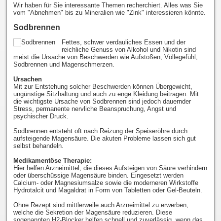
Wir haben für Sie interessante Themen recherchiert. Alles was Sie
vom "Abnehmen" bis zu Mineralien wie "Zink" interessieren könnte.
Sodbrennen
Fettes, schwer verdauliches Essen und der
reichliche Genuss von Alkohol und Nikotin sind
meist die Ursache von Beschwerden wie Aufstoßen, Völlegefühl,
Sodbrennen und Magenschmerzen.
Ursachen
Mit zur Entstehung solcher Beschwerden können Übergewicht,
ungünstige Sitzhaltung und auch zu enge Kleidung beitragen. Mit
die wichtigste Ursache von Sodbrennen sind jedoch dauernder
Stress, permanente nervliche Beanspruchung, Angst und
psychischer Druck.
Sodbrennen entsteht oft nach Reizung der Speiseröhre durch
aufsteigende Magensäure. Die akuten Probleme lassen sich gut
selbst behandeln.
Medikamentöse Therapie:
Hier helfen Arzneimittel, die dieses Aufsteigen von Säure verhindern
oder überschüssige Magensäure binden. Eingesetzt werden
Calcium- oder Magnesiumsalze sowie die moderneren Wirkstoffe
Hydrotalcit und Magaldrat in Form von Tabletten oder Gel-Beuteln.
Ohne Rezept sind mittlerweile auch Arzneimittel zu erwerben,
welche die Sekretion der Magensäure reduzieren. Diese
sogenannten H2-Blocker helfen schnell und zuverlässig, wenn das