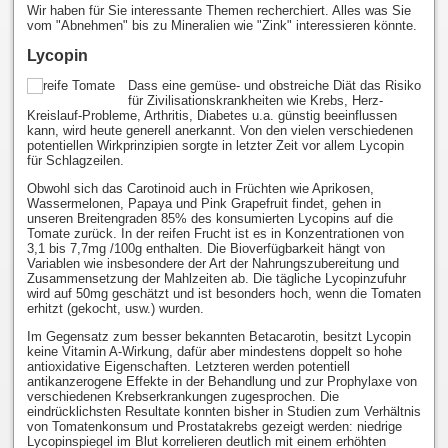
Wir haben für Sie interessante Themen recherchiert. Alles was Sie
vom "Abnehmen" bis zu Mineralien wie "Zink" interessieren könnte.
Lycopin
Dass eine gemüse- und obstreiche Diät das Risiko
für Zivilisationskrankheiten wie Krebs, Herz-
Kreislauf-Probleme, Arthritis, Diabetes u.a. günstig beeinflussen
kann, wird heute generell anerkannt. Von den vielen verschiedenen
potentiellen Wirkprinzipien sorgte in letzter Zeit vor allem Lycopin
für Schlagzeilen.
Obwohl sich das Carotinoid auch in Früchten wie Aprikosen,
Wassermelonen, Papaya und Pink Grapefruit findet, gehen in
unseren Breitengraden 85% des konsumierten Lycopins auf die
Tomate zurück. In der reifen Frucht ist es in Konzentrationen von
3,1 bis 7,7mg /100g enthalten. Die Bioverfügbarkeit hängt von
Variablen wie insbesondere der Art der Nahrungszubereitung und
Zusammensetzung der Mahlzeiten ab. Die tägliche Lycopinzufuhr
wird auf 50mg geschätzt und ist besonders hoch, wenn die Tomaten
erhitzt (gekocht, usw.) wurden.
Im Gegensatz zum besser bekannten Betacarotin, besitzt Lycopin
keine Vitamin A-Wirkung, dafür aber mindestens doppelt so hohe
antioxidative Eigenschaften. Letzteren werden potentiell
antikanzerogene Effekte in der Behandlung und zur Prophylaxe von
verschiedenen Krebserkrankungen zugesprochen. Die
eindrücklichsten Resultate konnten bisher in Studien zum Verhältnis
von Tomatenkonsum und Prostatakrebs gezeigt werden: niedrige
Lycopinspiegel im Blut korrelieren deutlich mit einem erhöhten