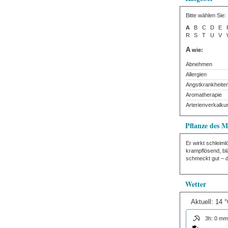
Bitte wählen Sie:
A
B
C
D
E
R
S
T
U
V
A
wie:
Abnehmen
Allergien
Angstkrankheite
Aromatherapie
Arterienverkalku
Pflanze des M
Er wirkt schleim
krampflösend, bl
schmeckt gut – d
Wetter
Aktuell: 14 
3h: 0 mm