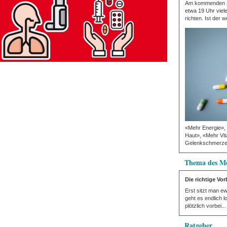
Am kommenden Mi
etwa 19 Uhr viel
richten. Ist der wo
«Mehr Energie»,
Haut», «Mehr Vita
Gelenkschmerzen
Thema des M
Die richtige Vo
Erst sitzt man e
geht es endlich l
plötzlich vorbei...
Ratgeber