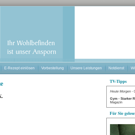
E-Rezept einlösen
Vorbestellung
Unsere Leistungen
Notdienst
Wi
ke
TV-Tipps
Heute Morgen -
0
K.
Gym - Starker 
Magazin
Für Sie geles