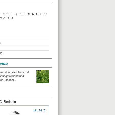
F
G
H
I
J
K
L
M
N
O
P
Q
W
X
Y
Z
n
ng
onats
lösend, auswurffördernd,
ähungstreibend und
er Fenchel...
°C,
Bedeckt
min: 14 °C