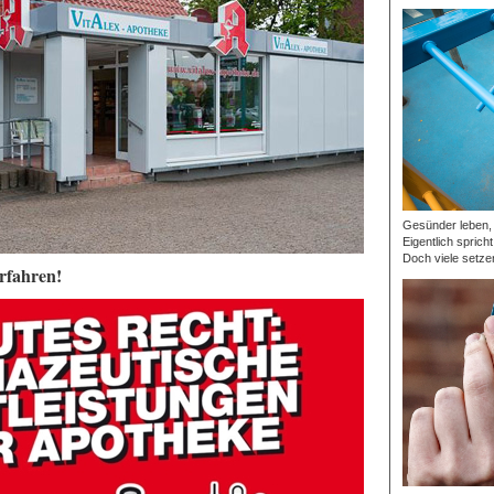
Gesünder leben, p
Eigentlich sprich
Doch viele setzen
rfahren!