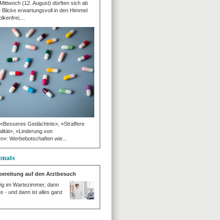
ttwoch (12. August) dürften sich ab
e Blicke erwartungsvoll in den Himmel
lkenfrei,...
 «Besseres Gedächtnis», «Straffere
lität», «Linderung von
»: Werbebotschaften wie...
onats
rbereitung auf den Arztbesuch
wig im Wartezimmer, dann
os - und dann ist alles ganz