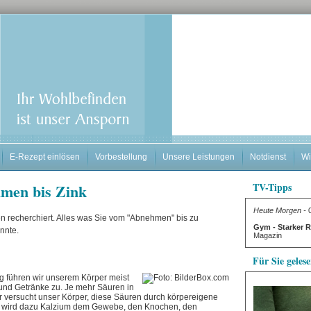
E-Rezept einlösen
Vorbestellung
Unsere Leistungen
Notdienst
Wi
men bis Zink
TV-Tipps
Heute Morgen -
0
n recherchiert. Alles was Sie vom "Abnehmen" bis zu
Gym - Starker 
önnte.
Magazin
Für Sie geles
g führen wir unserem Körper meist
nd Getränke zu. Je mehr Säuren in
er versucht unser Körper, diese Säuren durch körpereigene
ch wird dazu Kalzium dem Gewebe, den Knochen, den