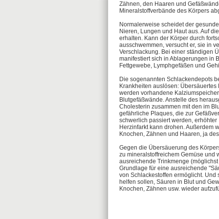
Zähnen, den Haaren und Gefäßwände
Mineralstoffverbände des Körpers ab
Normalerweise scheidet der gesunde
Nieren, Lungen und Haut aus. Auf di
erhalten. Kann der Körper durch fort
ausschwemmen, versucht er, sie in v
Verschlackung. Bei einer ständigen 
manifestiert sich in Ablagerungen in
Fettgewebe, Lymphgefäßen und Gehir
Die sogenannten Schlackendepots b
Krankheiten auslösen: Übersäuertes B
werden vorhandene Kalziumspeicher i
Blutgefäßwände. Anstelle des heraus
Cholesterin zusammen mit den im Bl
gefährliche Plaques, die zur Gefäßv
schwerlich passiert werden, erhöhter
Herzinfarkt kann drohen. Außerdem wer
Knochen, Zähnen und Haaren, ja des
Gegen die Übersäuerung des Körpers h
zu mineralstoffreichem Gemüse und w
ausreichende Trinkmenge (möglichst
Grundlage für eine ausreichende "Sä
von Schlackestoffen ermöglicht. Und
helfen sollen, Säuren in Blut und Gew
Knochen, Zähnen usw. wieder aufzufü