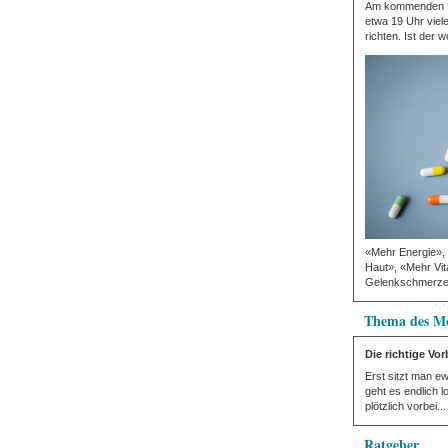
Am kommenden Mi
etwa 19 Uhr viel
richten. Ist der wo
«Mehr Energie»,
Haut», «Mehr Vita
Gelenkschmerzen
Thema des M
Die richtige Vo
Erst sitzt man e
geht es endlich l
plötzlich vorbei...
Ratgeber