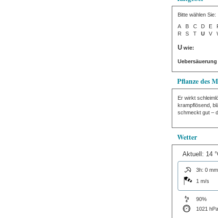
Bitte wählen Sie:
A
B
C
D
E
R
S
T
U
V
U
wie:
Uebersäuerung
Pflanze des M
Er wirkt schleim
krampflösend, bl
schmeckt gut – d
Wetter
Aktuell: 14 
3h: 0 mm
1 m/s
90%
1021 hP