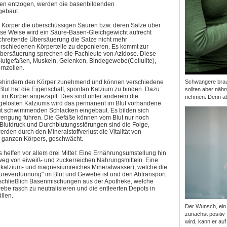
n entzogen, werden die basenbildenden
gebaut.
 Körper die überschüssigen Säuren bzw. deren Salze über
ese Weise wird ein Säure-Basen-Gleichgewicht aufrecht
schreitende Übersäuerung die Salze nicht mehr
erschiedenen Körperteile zu deponieren. Es kommt zur
Übersäuerung sprechen die Fachleute von Azidose. Diese
 Blutgefäßen, Muskeln, Gelenken, Bindegewebe(Cellulite),
nzellen.
Schwangere brauc
ehindern den Körper zunehmend und können verschiedene
lut hat die Eigenschaft, spontan Kalzium zu binden. Dazu
sollten aber nähr
m Körper angezapft. Dies sind unter anderem die
nehmen. Denn ab 
gelösten Kalziums wird das permanent im Blut vorhandene
ut schwimmenden Schlacken eingebaut. Es bilden sich
erengung führen. Die Gefäße können vom Blut nur noch
 Blutdruck und Durchblutungsstörungen sind die Folge,
den durch den Mineralstoffverlust die Vitalität von
 ganzen Körpers, geschwächt.
elfen vor allem drei Mittel: Eine Ernährungsumstellung hin
eg von eiweiß- und zuckerreichen Nahrungsmitteln. Eine
 kalzium- und magnesiumreiches Mineralwasser), welche die
ureverdünnung" im Blut und Gewebe ist und den Abtransport
 schließlich Basenmischungen aus der Apotheke, welche
ebe rasch zu neutralisieren und die entleerten Depots in
llen.
Der Wunsch, ein 
zunächst positiv
wird, kann er auf