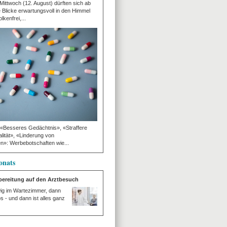
ttwoch (12. August) dürften sich ab
e Blicke erwartungsvoll in den Himmel
lkenfrei,...
 «Besseres Gedächtnis», «Straffere
lität», «Linderung von
»: Werbebotschaften wie...
onats
rbereitung auf den Arztbesuch
wig im Wartezimmer, dann
os - und dann ist alles ganz