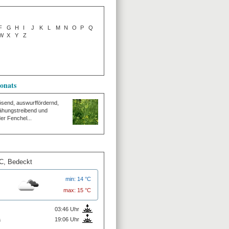
F
G
H
I
J
K
L
M
N
O
P
Q
W
X
Y
Z
onats
lösend, auswurffördernd,
ähungstreibend und
er Fenchel...
°C,
Bedeckt
min: 14 °C
max: 15 °C
03:46 Uhr
a
19:06 Uhr