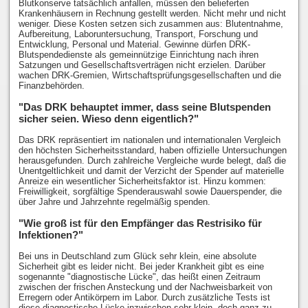
Blutkonserve tatsächlich anfallen, müssen den belieferten
Krankenhäusern in Rechnung gestellt werden. Nicht mehr und nicht
weniger. Diese Kosten setzen sich zusammen aus: Blutentnahme,
Aufbereitung, Laboruntersuchung, Transport, Forschung und
Entwicklung, Personal und Material. Gewinne dürfen DRK-
Blutspendedienste als gemeinnützige Einrichtung nach ihren
Satzungen und Gesellschaftsverträgen nicht erzielen. Darüber
wachen DRK-Gremien, Wirtschaftsprüfungsgesellschaften und die
Finanzbehörden.
"Das DRK behauptet immer, dass seine Blutspenden
sicher seien. Wieso denn eigentlich?"
Das DRK repräsentiert im nationalen und internationalen Vergleich
den höchsten Sicherheitsstandard, haben offizielle Untersuchungen
herausgefunden. Durch zahlreiche Vergleiche wurde belegt, daß die
Unentgeltlichkeit und damit der Verzicht der Spender auf materielle
Anreize ein wesentlicher Sicherheitsfaktor ist. Hinzu kommen:
Freiwilligkeit, sorgfältige Spenderauswahl sowie Dauerspender, die
über Jahre und Jahrzehnte regelmäßig spenden.
"Wie groß ist für den Empfänger das Restrisiko für
Infektionen?"
Bei uns in Deutschland zum Glück sehr klein, eine absolute
Sicherheit gibt es leider nicht. Bei jeder Krankheit gibt es eine
sogenannte "diagnostische Lücke", das heißt einen Zeitraum
zwischen der frischen Ansteckung und der Nachweisbarkeit von
Erregern oder Antikörpern im Labor. Durch zusätzliche Tests ist
diese diagnostische Lücke inzwischen sehr klein, doch ganz zu