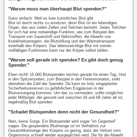
"Warum muss man überhaupt Blut spenden?"
Ganz einfach: Weil es kein künstliches Blut gibt.
Blut ist durch nichts zu ersetzen, denn Blut ist ein lebendiges
Organ, das aus vielen Zellen und Teilchen besteht. Jedes Teilchen
für sich hat eine notwendige Funktion, wie zum Beispiel den
Transport von Sauerstoff und Nährstoffen, die Abwehr von
Krankheitserregern, die Blutstillung und den Wärmetransport
innerhalb des Körpers. Das lebenswichtige Blut mit seinen
vielfältigen Funktionen kann nur der Körper selbst bilden.
"Warum soll gerade ich spenden? Es gibt doch genug
Spender."
Eben nicht! 15.000 Blutspenden reichen gerade für einen Tag. Und
in den Spitzenzeiten, zum Beispiel in den Ferienmonaten, sinkt
obendrein die Zahl der Spender. Da kann es trotz eingeplanter
Sicherheitsreserven zu gefährlichen Engpässen in der
Blutversorgung kommen. Um das zu vermeiden, sollte möglichst
jeder Mitbürger, der gesund und zwischen 18 und 68 Jahre alt ist,
regelmäßig Blut spenden.
"Schadet Blutspenden denn nicht der Gesundheit?"
Nein, keine Sorge. Ein Blutspender wird sogar "im Gegenteil"
sagen. Die gespendete Blutmenge ist im Verhältnis zur
Gesamtblutmenge des Körpers so gering, dass der Verlust vom
Organismus schnell wieder ausgeglichen wird. Die für die Abwehr