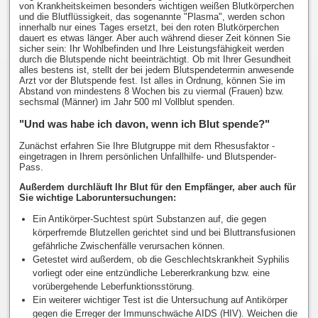
von Krankheitskeimen besonders wichtigen weißen Blutkörperchen
und die Blutflüssigkeit, das sogenannte "Plasma", werden schon
innerhalb nur eines Tages ersetzt, bei den roten Blutkörperchen
dauert es etwas länger. Aber auch während dieser Zeit können Sie
sicher sein: Ihr Wohlbefinden und Ihre Leistungsfähigkeit werden
durch die Blutspende nicht beeinträchtigt. Ob mit Ihrer Gesundheit
alles bestens ist, stellt der bei jedem Blutspendetermin anwesende
Arzt vor der Blutspende fest. Ist alles in Ordnung, können Sie im
Abstand von mindestens 8 Wochen bis zu viermal (Frauen) bzw.
sechsmal (Männer) im Jahr 500 ml Vollblut spenden.
"Und was habe ich davon, wenn ich Blut spende?"
Zunächst erfahren Sie Ihre Blutgruppe mit dem Rhesusfaktor -
eingetragen in Ihrem persönlichen Unfallhilfe- und Blutspender-
Pass.
Außerdem durchläuft Ihr Blut für den Empfänger, aber auch für
Sie wichtige Laboruntersuchungen:
Ein Antikörper-Suchtest spürt Substanzen auf, die gegen
körperfremde Blutzellen gerichtet sind und bei Bluttransfusionen
gefährliche Zwischenfälle verursachen können.
Getestet wird außerdem, ob die Geschlechtskrankheit Syphilis
vorliegt oder eine entzündliche Lebererkrankung bzw. eine
vorübergehende Leberfunktionsstörung.
Ein weiterer wichtiger Test ist die Untersuchung auf Antikörper
gegen die Erreger der Immunschwäche AIDS (HIV). Weichen die