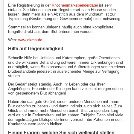
Eine Registrierung in der
Knochenmarkspenderdatei
ist sehr
einfach. Sie können sich ein Registrierset nach Hause senden
lassen, denn mehr als ein Abstrich aus dem Mundraum ist zur
Typisierung (Bestimmung der Gewebemerkmale) nicht notwendig.
Stammzellen können übrigens häufig auch ohne komplizierte
Eingriffe direkt aus dem Blut entnommen werden.
Web:
www.dkms.de
Hilfe auf Gegenseitigkeit
Schnelle Hilfe bei Unfällen und Katastrophen, große Operationen
und die wirksame Behandlung schwerer innerer Erkrankungen sind
nur möglich, wenn Blutkonserven und Aufbereitungen verschiedener
Blutbestandteile jederzeit in ausreichender Menge zur Verfügung
stehen.
Der Bedarf steigt ständig. Auch Ihr Leben oder das Ihrer
Angehörigen, Freunde oder Kollegen kann vielleicht morgen schon
von gespendetem Blut abhängen!
Haben Sie das gute Gefühl, einem anderen Menschen mit Ihrem
Blut geholfen zu haben - und damit indirekt auch sich selbst. Zum
Glück sind immer mehr Menschen bereit, Blut zu spenden. Eng
wird es nur in Ferienzeiten und im späten Frühjahr. Dann sind viele
der regelmäßigen BlutspenderInnen verreist - die Patienten in den
Krankenhäusern jedoch bleiben.
Einige Fragen, welche Sie sich vielleicht stellen