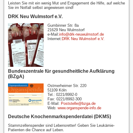
Leisten Sie mit ein wenig Mut und Engagement die Hilfe, auf welche
Sie im Notfall selbst angewiesen sind!
DRK Neu Wulmstorf e.V.
Gumbinner Str. 8a
21629 Neu Wulmstorf
e-Mail:
info@drk-neuwulmstorf.de
Internet:
DRK Neu Wulmstorf e.V.
Bundeszentrale für gesundheitliche Aufklärung
(BZgA)
Ostmerheimer Str. 220
51109 Köln
Tel.: 0221/8992-0
Fax: 0221/8992-300
E-Mail:
Poststelle@bzga.de
Web:
www.organspende-info.de
Deutsche Knochenmarkspenderdatei (DKMS)
Stammzellenspender sind Lebensretter! Geben Sie Leukämie-
Patienten die Chance auf Leben.